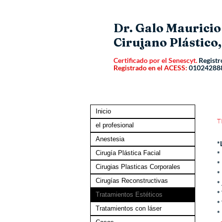
Dr. Galo Maurici
Cirujano Plástico,
Certificado por el Senescyt.
Registr
Registrado en el ACESS:
01024288
Inicio
T
el profesional
Anestesia
*
Cirugía Plástica Facial
*
*
Cirugias Plasticas Corporales
*
Cirugías Reconstructivas
*
*
Tratamientos Estéticos
*
Tratamientos con láser
*