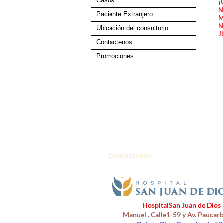
Casos
¡
N
Paciente Extranjero
M
N
Ubicación del consultorio
J
Contactenos
Promociones
Contactenos
HospitalSan Juan de Dios
Manuel . Calle1-59 y Av. Pauca