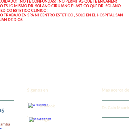
CUIDADO! ¡NO TE CONFUNDAS! ¡NO PERMITAS QUE TE ENGAÑEN!
O ES LO MISMO DR. SOLANO CIRUJANO PLASTICO QUE DR. SOLANO
EDICO ESTETICO CLINICO!
O TRABAJO EN SPA NI CENTRO ESTETICO , SOLO EN EL
HOSPITAL SAN
UAN DE DIOS.
Siganos en
Mas acerca de
Facebook
Dr. Galo Mauri
Google
rbamba