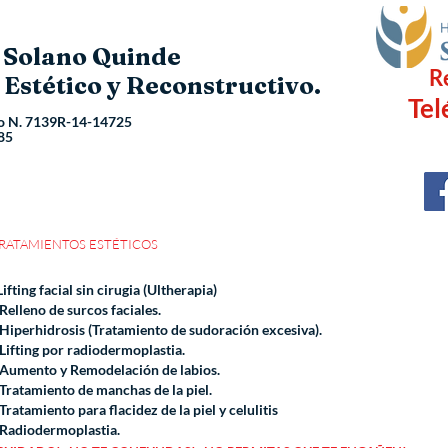
o Solano Quinde
R
 Estético y Reconstructivo.
Tel
o N.
7139R-14-14725
85
RATAMIENTOS ESTÉTICOS
Lifting facial sin cirugia (Ultherapia)
 Relleno de surcos faciales.
 Hiperhidrosis (Tratamiento de sudoración excesiva).
 Lifting por radiodermoplastia.
 Aumento y Remodelación de labios.
 Tratamiento de manchas de la piel.
 Tratamiento para flacidez de la piel y celulitis
 Radiodermoplastia.