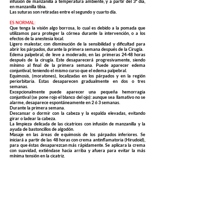
infusión de manzanilla a temperatura ambiente, y a partir del 3º día,
en manzanilla tibia.
Las suturas son retiradas entre el segundo y cuarto día.
ES NORMAL:
Que tenga la visión algo borrosa, lo cual es debido a la pomada que
utilizamos para proteger la córnea durante la intervención, o a los
efectos de la anestesia local.
Ligero malestar, con disminución de la sensibilidad y dificultad para
abrir los párpados, durante la primera semana después de la Cirugía.
Edema palpebral, de leve a moderado, en las primeras 24-48 horas
después de la cirugía. Este desaparecerá progresivamente, siendo
mínimo al final de la primera semana. Puede aparecer edema
conjuntival, teniendo el mismo curso que el edema palpebral.
Equimosis, (moratones), localizadas en los párpados y en la región
periorbitaria. Estas desaparecen gradualmente en dos o tres
semanas.
Excepcionalmente puede aparecer una pequeña hemorragia
conjuntival (se pone rojo el blanco del ojo): aunque sea llamativo no se
alarme, desaparece espontáneamente en 2 ó 3 semanas.
Durante la primera semana.
Descansar o dormir con la cabeza y la espalda elevadas, evitando
girar o ladear la cabeza.
La limpieza delicada de las cicatrices con infusión de manzanilla y la
ayuda de bastoncillos de algodón.
Masaje en las áreas de equimosis de los párpados inferiores. Se
iniciará a partir de las 48 horas con crema antinflamatoria (Hirudoid),
para que éstas desaparezcan más rápidamente. Se aplicara la crema
con suavidad, extiéndase hacia arriba y afuera para evitar la más
mínima tensión en la cicatriz.
DEBE EVITARSE
Pasar las manos por los párpados.
Esforzar la vista para ver, leer o ver la TV.
Recibir calor en la cara.
Maquillarse.
Después de la primera semana.
Realizar ejercicios de abrir y cerrar los ojos de forma delicada, tan
frecuentemente como sea posible. Esto ayuda a una desaparición más
rápida del edema, y a recuperar el tono muscular normal.
Masajear las cicatrices suavemente con vaselina, siempre de dentro a