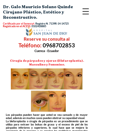
Dr. Galo Mauricio Solano Quinde
Cirujano Plástico, Estético y
Reconstructivo.
Certificado por el Senescyt.
Registro N.
7139R-14-14725
Registrado en el ACESS:
0102428885
Reserve su consulta al
Teléfono:
0968702853
Cuenca - Ecuador
Cirugía de párpados y ojeras (Blefaroplastia).
Masculino y Femenino.
Los párpados pueden hacer que usted se vea cansado y de mayor
edad, además en muchos casos pueden obstruir su capacidad visual.
La blefaroplastia o cirugía de párpados es un procedimiento que se
utiliza para extraer las bolsas de grasa y el exceso de piel de los
párpados inferiores y superiores, lo cual hace que se mejore la
apariencia de la persona y se corrijan los problemas mencionados