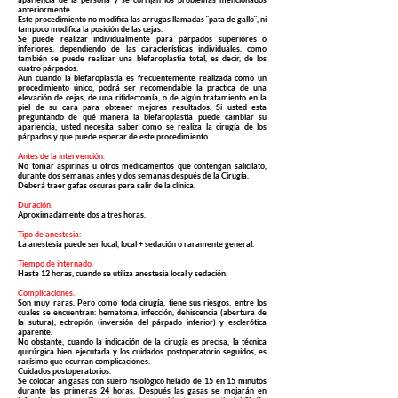
anteriormente.
Este procedimiento no modifica las arrugas llamadas ¨pata de gallo¨, ni
tampoco modifica la posición de las cejas.
Se puede realizar individualmente para párpados superiores o
inferiores, dependiendo de las características individuales, como
también se puede realizar una blefaroplastia total, es decir, de los
cuatro párpados.
Aun cuando la blefaroplastia es frecuentemente realizada como un
procedimiento único, podrá ser recomendable la practica de una
elevación de cejas, de una ritidectomía, o de algún tratamiento en la
piel de su cara para obtener mejores resultados. Si usted esta
preguntando de qué manera la blefaroplastia puede cambiar su
apariencia, usted necesita saber como se realiza la cirugía de los
párpados y que puede esperar de este procedimiento.
Antes de la intervención.
No tomar aspirinas u otros medicamentos que contengan salicilato,
durante dos semanas antes y dos semanas después de la Cirugía.
Deberá traer gafas oscuras para salir de la clínica.
Duración.
Aproximadamente dos a tres horas.
Tipo de anestesia:
La anestesia puede ser local, local + sedación o raramente general.
Tiempo de internado.
Hasta 12 horas, cuando se utiliza anestesia local y sedación.
Complicaciones.
Son muy raras. Pero como toda cirugía, tiene sus riesgos, entre los
cuales se encuentran: hematoma, infección, dehiscencia (abertura de
la sutura), ectropión (inversión del párpado inferior) y esclerótica
aparente.
No obstante, cuando la indicación de la cirugía es precisa, la técnica
quirúrgica bien ejecutada y los cuidados postoperatorio seguidos, es
rarísimo que ocurran complicaciones.
Cuidados postoperatorios.
Se colocar án gasas con suero fisiológico helado de 15 en 15 minutos
durante las primeras 24 horas. Después las gasas se mojarán en