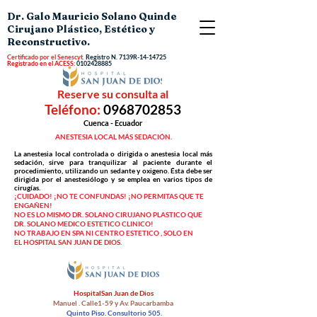
Dr. Galo Mauricio Solano Quinde
Cirujano Plástico, Estético y
Reconstructivo.
Certificado por el Senescyt.
Registro N.
7139R-14-14725
Registrado en el ACESS:
0102428885
Reserve su consulta al
Teléfono:
0968702853
Cuenca - Ecuador
ANESTESIA LOCAL MÁS SEDACIÓN.
La anestesia local controlada o dirigida o anestesia local más
sedación, sirve para tranquilizar al paciente durante el
procedimiento, utilizando un sedante y oxigeno. Ésta debe ser
dirigida por el anestesiólogo y se emplea en varios tipos de
cirugías.
¡CUIDADO! ¡NO TE CONFUNDAS! ¡NO PERMITAS QUE TE
ENGAÑEN!
NO ES LO MISMO DR. SOLANO CIRUJANO PLASTICO QUE
DR. SOLANO MEDICO ESTETICO CLINICO!
NO TRABAJO EN SPA NI CENTRO ESTETICO , SOLO EN
EL HOSPITAL SAN JUAN DE DIOS.
HospitalSan Juan de Dios
Manuel . Calle1-59 y Av. Paucarbamba
Quinto
Piso. Consultorio 505.