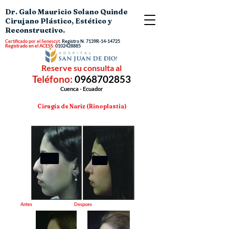
Dr. Galo Mauricio Solano Quinde
Cirujano Plástico, Estético y
Reconstructivo.
Certificado por el Senescyt.
Registro N.
7139R-14-14725
Registrado en el ACESS:
0102428885
Reserve su consulta al
Teléfono:
0968702853
Cuenca - Ecuador
Cirugía de Nariz (Rinoplastia)
Antes Despues