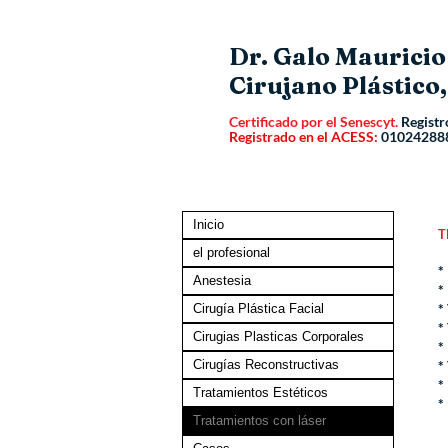
Dr. Galo Maurici
Cirujano Plástico,
Certificado por el Senescyt.
Registr
Registrado en el ACESS:
01024288
Inicio
T
el profesional
*
Anestesia
*
*
Cirugía Plástica Facial
*
Cirugias Plasticas Corporales
*
Cirugías Reconstructivas
*
*
Tratamientos Estéticos
*
Tratamientos con láser