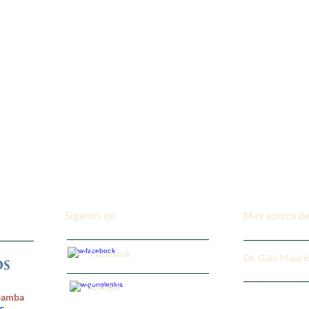
Siganos en
Mas acerca de
Facebook
Dr. Galo Mauri
Google
rbamba