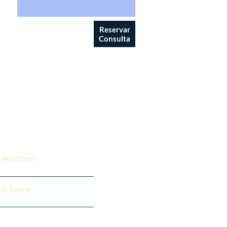
Reservar
Consulta
 nosotros:
cio Solano