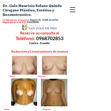
Dr. Galo Mauricio Solano Quinde
Cirujano Plástico, Estético y
Reconstructivo.
Certificado por el Senescyt.
Registro N.
7139R-14-14725
Registrado en el ACESS:
0102428885
Reserve su consulta al
Teléfono:
0968702853
Cuenca - Ecuador
Reduccion y Levantamiento de mamas
Antes Despues
Antes Despues