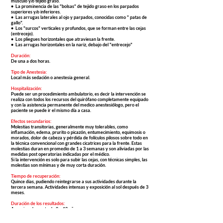
músculo y/o tejido graso.
• La prominencia de las "bolsas" de tejido graso en los parpados
superiores y/o inferiores.
• Las arrugas laterales al ojo y parpados, conocidas como " patas de
gallo".
• Los "surcos" verticales y profundos, que se forman entre las cejas
(entrecejo).
• Los pliegues horizontales que atraviesan la frente.
• Las arrugas horizontales en la nariz, debajo del "entrecejo"
Duración:
De una a dos horas.
Tipo de Anestesia:
Local más sedación o anestesia general.
Hospitalización:
Puede ser un procedimiento ambulatorio, es decir la intervención se
realiza con todos los recursos del quirófano completamente equipado
y con la asistencia permanente del medico anestesiólogo, pero el
paciente se puede ir el mismo día a casa.
Efectos secundarios:
Molestias transitorias, generalmente muy tolerables, como
inflamación, edema, prurito o picazón, entumecimiento, equimosis o
morados, dolor de cabeza y pérdida de folículos pilosos sobre todo en
la técnica convencional con grandes cicatrices para la frente. Estas
molestias duran en promedio de 1 a 3 semanas y son aliviadas por las
medidas post operatorias indicadas por el médico.
Si la intervención es solo para subir las cejas, con técnicas simples, las
molestias son mínimas y de muy corta duración.
Tiempo de recuperación:
Quince dias, pudiendo reintegrarse a sus actividades durante la
tercera semana. Actividades intensas y exposición al sol después de 3
meses.
Duración de los resultados:
Aproximadamente de 8 a 12 años
Cuidados postoperatorios: