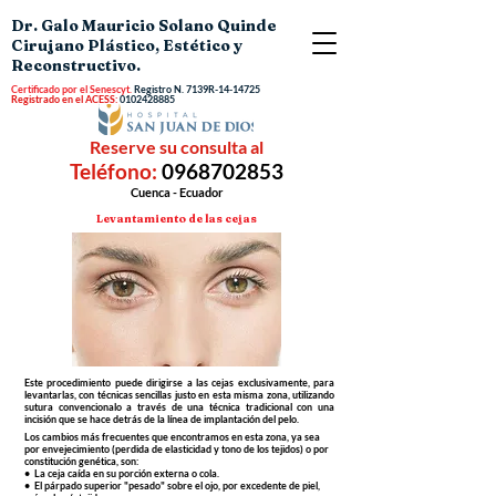
Dr. Galo Mauricio Solano Quinde
Cirujano Plástico, Estético y
Reconstructivo.
Certificado por el Senescyt.
Registro N.
7139R-14-14725
Registrado en el ACESS:
0102428885
Reserve su consulta al
Teléfono:
0968702853
Cuenca - Ecuador
Levantamiento de las cejas
Este procedimiento puede dirigirse a las cejas exclusivamente, para
levantarlas, con técnicas sencillas justo en esta misma zona, utilizando
sutura convencionalo a través de una técnica tradicional con una
incisión que se hace detrás de la línea de implantación del pelo.
Los cambios más frecuentes que encontramos en esta zona, ya sea
por envejecimiento (perdida de elasticidad y tono de los tejidos) o por
constitución genética, son:
• La ceja caída en su porción externa o cola.
• El párpado superior "pesado" sobre el ojo, por excedente de piel,