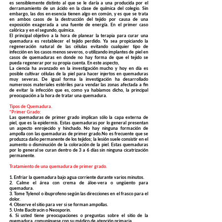
es sensiblemente distinto al que se le daría a una producida por el
derramamiento de un ácido en la clase de química del colegio. Sin
embargo, las dos en esencia tienen algo en común, y es que se trata
en ambos casos de la destrucción del tejido por causa de una
exposición exagerada a una fuente de energía. En el primer caso
calórica y en el segundo, química.
El principal objetivo a la hora de planear la terapia para curar una
quemadura es restablecer el tejido perdido. Ya sea propiciando la
regeneración natural de las células evitando cualquier tipo de
infección en los casos menos severos, o utilizando implantes de piel en
casos de quemaduras en donde no hay forma de que el tejido se
pueda regenerar por su propia cuenta. En este aspecto,
La ciencia ha avanzado en la investigación mucho y hoy en día es
posible cultivar células de la piel para hacer injertos en quemaduras
muy severas. De igual forma la investigación ha desarrollado
numerosos materiales estériles para vendar las zonas afectada a fin
de evitar la infección que es, como ya habíamos dicho, la principal
preocupación a la hora de tratar una quemadura.
Tipos de Quemadura.
*Primer Grado:
Las quemaduras de primer grado implican sólo la capa externa de
piel, que es la epidermis. Estas quemaduras por lo general presentan
un aspecto enrojecido y hinchado. No hay ninguna formación de
ampolla con las quemaduras de primer grado.No es frecuente que se
produzca daño permanente de los tejidos; la lesión suele consistir en el
aumento o disminución de la coloración de la piel. Estas quemaduras
por lo general se curan dentro de 3 a 6 días sin ninguna cicatrización
permanente.
Tratamiento de una quemadura de primer grado.
1. Enfriar la quemadura bajo agua corriente durante varios minutos.
2. Calme el área con crema de áloe-vera o ungüento para
quemadura.
3. Tome Tylenol o ibuprofeno según las direcciones en el frasco para el
dolor.
4. Observe el sitio para ver si se forman ampollas.
5. Unte Bacitracin o Neosporin.
6. Si usted tiene preocupaciones o preguntas sobre el sitio de la
quemadura, comuníquese con su médico de atención primaria.