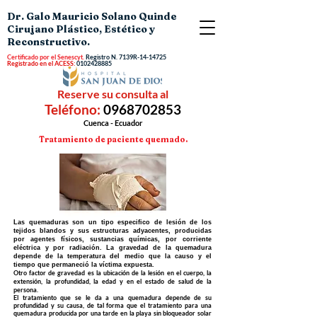
Dr. Galo Mauricio Solano Quinde
Cirujano Plástico, Estético y
Reconstructivo.
Certificado por el Senescyt.
Registro N.
7139R-14-14725
Registrado en el ACESS:
0102428885
Reserve su consulta al
Teléfono:
0968702853
Cuenca - Ecuador
Tratamiento de paciente quemado.
Las quemaduras son un tipo especifico de lesión de los
tejidos blandos y sus estructuras adyacentes, producidas
por agentes físicos, sustancias químicas, por corriente
eléctrica y por radiación. La gravedad de la quemadura
depende de la temperatura del medio que la causo y el
tiempo que permaneció la víctima expuesta.
Otro factor de gravedad es la ubicación de la lesión en el cuerpo, la
extensión, la profundidad, la edad y en el estado de salud de la
persona.
El tratamiento que se le da a una quemadura depende de su
profundidad y su causa, de tal forma que el tratamiento para una
quemadura producida por una tarde en la playa sin bloqueador solar