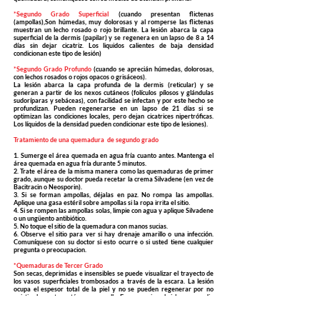
*Segundo Grado Superficial
(cuando presentan flictenas
(ampollas),Son húmedas, muy dolorosas y al romperse las flictenas
muestran un lecho rosado o rojo brillante. La lesión abarca la capa
superficial de la dermis (papilar) y se regenera en un lapso de 8 a 14
días sin dejar cicatriz. Los liquidos calientes de baja densidad
condicionan este tipo de lesión)
*Segundo Grado Profundo
(cuando se aprecián húmedas, dolorosas,
con lechos rosados o rojos opacos o grisáceos).
La lesión abarca la capa profunda de la dermis (reticular) y se
generan a partir de los nexos cutáneos (folículos pílosos y glándulas
sudoríparas y sebáceas), con facilidad se infectan y por este hecho se
profundizan. Pueden regenerarse en un lapso de 21 días si se
optimizan las condiciones locales, pero dejan cicatrices nipertróficas.
Los líquidos de la densidad pueden condicionar este tipo de lesiones).
Tratamiento de una quemadura de segundo grado
1. Sumerge el área quemada en agua fría cuanto antes. Mantenga el
área quemada en agua fría durante 5 minutos.
2. Trate el área de la misma manera como las quemaduras de primer
grado, aunque su doctor pueda recetar la crema Silvadene (en vez de
Bacitracin o Neosporin).
3. Si se forman ampollas, déjalas en paz. No rompa las ampollas.
Aplique una gasa estéril sobre ampollas si la ropa irrita el sitio.
4. Si se rompen las ampollas solas, limpie con agua y aplique Silvadene
o un ungüento antibiótico.
5. No toque el sitio de la quemadura con manos sucias.
6. Observe el sitio para ver si hay drenaje amarillo o una infección.
Comuníquese con su doctor si esto ocurre o si usted tiene cualquier
pregunta o preocupacion.
*Quemaduras de Tercer Grado
Son secas, deprimidas e insensibles se puede visualizar el trayecto de
los vasos superficiales trombosados a través de la escara. La lesión
ocupa el espesor total de la piel y no se pueden regenerar por no
existir elementos cutáneos para ello. Es necesario cubrirlas por medio
de injertos de piel. Las lesiones por electricidad, fuego y químicos
pueden provocar este tipo de lesión).