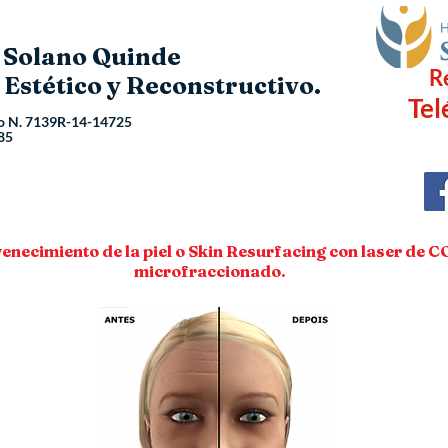
o Solano Quinde
R
 Estético y Reconstructivo.
Tel
o N.
7139R-14-14725
85
enecimiento de la piel o Skin Resurfacing con laser de C
microfraccionado.