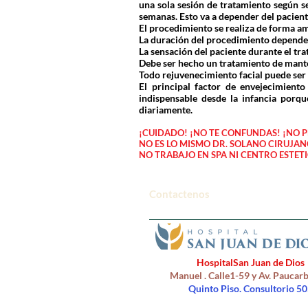
una sola sesión de tratamiento según s
semanas. Esto va a depender del pacient
El procedimiento se realiza de forma ambu
La duración del procedimiento depende 
La sensación del paciente durante el tra
Debe ser hecho un tratamiento de manten
Todo rejuvenecimiento facial puede ser 
El principal factor de envejecimiento
indispensable desde la infancia porqu
diariamente.
¡CUIDADO! ¡NO TE CONFUNDAS! ¡NO P
NO ES LO MISMO DR. SOLANO CIRUJAN
NO TRABAJO EN SPA NI CENTRO ESTETIC
Contactenos
HospitalSan Juan de Dios
Manuel . Calle1-59 y Av. Pauca
Quinto
Piso. Consultorio 50