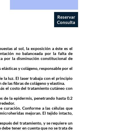
Reservar
Consulta
estas al sol, la exposición a éste es el
entación no balanceada por la falta de
ca por la disminución constitucional de
s elásticas y colágeno, responsable por el
la luz. El laser trabaja con el principio
 de las fibras de colágeno y elastina.
emás el costo del tratamiento cutáneo con
es de la epidermis, penetrando hasta 0.2
lrededor.
de curación. Conforme a las células que
 microheridas mejoran. El tejido intacto,
espués del tratamiento, y se requiere un
e debe tener en cuenta que no se trata de