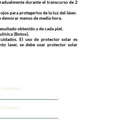
 gradualmente durante el transcurso de 2
ojos para protegerlos de la luz del láser.
de demorar menos de media hora.
esultado obtenido y de cada piel.
ulínica (Botox).
cuidados. El uso de protector solar es
to laser, se debe usar protector solar
 nosotros:
cio Solano