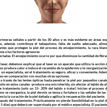
rimeras señales a partir de los 30 años y es más evidente en áreas expu
nto, además contribuye el tabaquismo, falta de sueño adecuado, alim
ntes que protegen la piel del proceso de envejecimiento, la raza blan
ta a los factores agresores
afectadas. El envejecimiento ocurre por que disminuye la cantidad de fibra
ser, debemos explicar que el laser es un aparato que utiliza la acción de 
oso produce calor e induce el recambio de la epidermis y la reorganización
 un especialista, así el tratamiento es seguro, eficaz y conveniente. Ad
mo en comparación con muchas otras opciones.
 través de las lentes ópticas hasta penetrar la piel por pequeños canal
lo en estos canales -produce una microherida, sin afectar al tejido de a
 tratamiento (solo un 15- 20% del tejido a tratar) inician el proceso 
o se reorganiza, la piel dermis se tensa y fortalece y las señales de las
cia la curación de la piel dañada y agiliza la recuperación del paciente.
pués del tratamiento. Prácticamente no pierde Sensibilidad en la piel d
 5 dias) que deberá ser supervisada por el médico especialista. El pacient