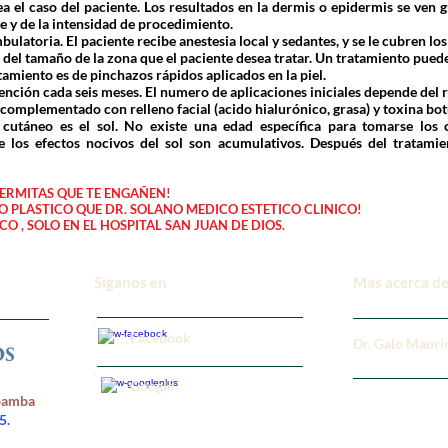
ea el caso del paciente. Los resultados en la dermis o epidermis se ven
e y de la intensidad de procedimiento.
latoria. El paciente recibe anestesia local y sedantes, y se le cubren los 
del tamaño de la zona que el paciente desea tratar. Un tratamiento pue
tamiento es de pinchazos rápidos aplicados en la piel.
ción cada seis meses. El numero de aplicaciones iniciales depende del r
complementado con relleno facial (acido hialurónico, grasa) y toxina bot
 cutáneo es el sol. No existe una edad específica para tomarse los 
e los efectos nocivos del sol son acumulativos. Después del tratamien
ERMITAS QUE TE ENGAÑEN!
O PLASTICO QUE DR. SOLANO MEDICO ESTETICO CLINICO!
O , SOLO EN EL HOSPITAL SAN JUAN DE DIOS.
Siganos en
Mas acerca de
Facebook
Dr. Galo Mauri
Google
rbamba
5.