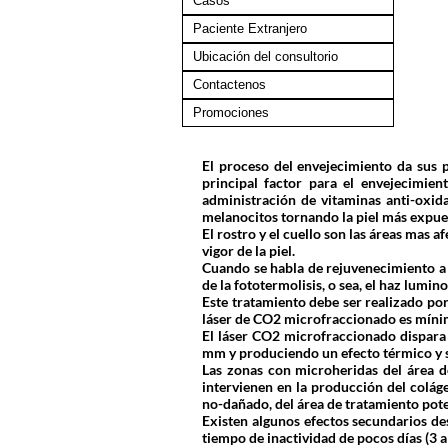
Casos
Paciente Extranjero
Ubicación del consultorio
Contactenos
Promociones
El proceso del envejecimiento da sus p
principal factor para el envejecimie
administración de vitaminas anti-oxida
melanocitos tornando la piel más expues
El rostro y el cuello son las áreas mas 
vigor de la piel.
Cuando se habla de rejuvenecimiento a la
de la fototermolisis, o sea, el haz lumin
Este tratamiento debe ser realizado por
láser de CO2 microfraccionado es míni
El láser CO2 microfraccionado dispara a
mm y produciendo un efecto térmico y só
Las zonas con microheridas del área de
intervienen en la producción del colágen
no-dañado, del área de tratamiento poten
Existen algunos efectos secundarios des
tiempo de inactividad de pocos días (3 a