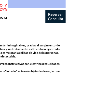
CO Y
CYT:
Reservar
INAI
Consulta
erían inimaginables, gracias al surgimiento de
tica y un tratamiento estético bien ejecutado
a es mejorar la calidad de vida de las personas.
indetectable.
s y reconstructivos con cicatrices reducidas en
nos "lo bello" se tornó objeto de deseo, lo que