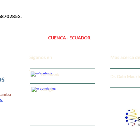
968702853.
CUENCA - ECUADOR.
Siganos en
Mas acerca de
Facebook
Dr. Galo Mauri
Google
rbamba
5.