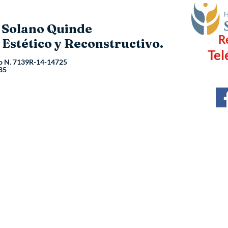
o Solano Quinde
R
 Estético y Reconstructivo.
Tel
o N.
7139R-14-14725
85