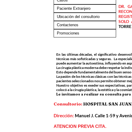
Casos
DR. G
Paciente Extranjero
RECON
REGIS
Ubicación del consultorio
SOLO 
Contactenos
TORRE
Promociones
En las últimas décadas, el significativo desenvo
técnicas más sofisticadas y seguras. La especia
puede aumentar la autoestima, influyendo en aspecto
La cirugía plástica moderna debe respetar la indi
Esto depende fundamentalmente del buen senso de 
La pasión de los técnicas clásicas con las técnic
pacientes seleccionados nos permite obtener mej
Nuestro objetivo es exeder sus expectativas, par
colocó a la cirugía plástica, la estética y la cosm
Le invitamos a realizar su consulta par
Consultorio:
HOSPITAL SAN JUAN D
Dirección:
Manuel J. Calle 1-59 y Ave
ATENCION PREVIA CITA.