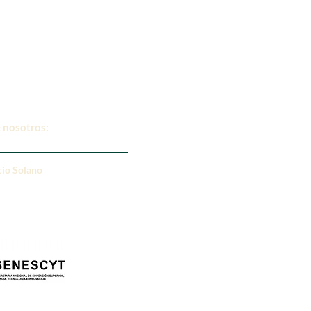
 nosotros:
cio Solano