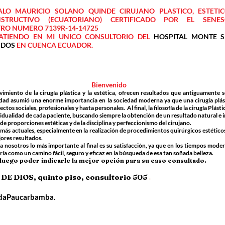
ALO MAURICIO SOLANO QUINDE CIRUJANO PLASTICO, ESTETI
STRUCTIVO (ECUATORIANO) CERTIFICADO POR EL SENES
TRO NUMERO
7139R-14-14725
ATIENDO EN MI UNICO CONSULTORIO DEL
HOSPITAL
MONTE S
 DOS
EN CUENCA ECUADOR.
Bienvenido
lvimiento de la cirugía plástica y la estética, ofrecen resultados que antiguamente s
lidad asumió una enorme importancia en la sociedad moderna ya que una cirugía plás
s sociales, profesionales y hasta personales. Al final, la filosofía de la cirugía Plástic
vidualidad de cada paciente, buscando siempre la obtención de un resultado natural e 
proporciones estéticas y de la disciplina y perfeccionismo del cirujano.
as más actuales, especialmente en la realización de procedimientos quirúrgicos estético
ores resultados.
a nosotros lo más importante al final es su satisfacción, ya que en los tiempos moder
iatría como un camino fácil, seguro y eficaz en la búsqueda de esa tan soñada belleza.
a luego poder indicarle la mejor opción para su caso consultado.
E DIOS, quinto piso, consultorio 505
.
nidaPaucarbamba.