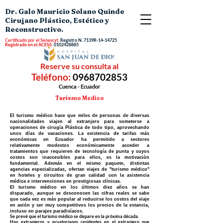
Dr. Galo Mauricio Solano Quinde
Cirujano Plástico, Estético y
Reconstructivo.
Certificado por el Senescyt.
Registro N.
7139R-14-14725
Registrado en el ACESS:
0102428885
Reserve su consulta al
Teléfono:
0968702853
Cuenca - Ecuador
Turismo Medico
El turismo médico hace que miles de personas de diversas
nacionalidades viajen al extranjero para someterse a
operaciones de cirugía Plástica de todo tipo, aprovechando
unos días de vacaciones. La existencia de tarifas más
económicas en Ecuador ha permitido a sectores
relativamente modestos económicamente acceder a
tratamientos que requieren de tecnología de punta y cuyos
costos son inaccesibles para ellos, es la motivación
fundamental. Además en el mismo paquete, distintas
agencias especializadas, ofertan viajes de "turismo médico"
en hoteles y circuitos de gran calidad con la asistencia
médica e intervenciones en prestigiosas clínicas.
El turismo médico en los últimos diez años se han
disparado, aunque se desconocen las cifras reales se sabe
que cada vez es más popular al reducirse los costos del viaje
en avión y ser muy competitivos los precios de la estancia,
incluso en parajes paradisíacos.
Se prevé que el turismo médico se dispare en la próxima década.
Hay extranjeros y ecuatorianos residentes en el extranjero que