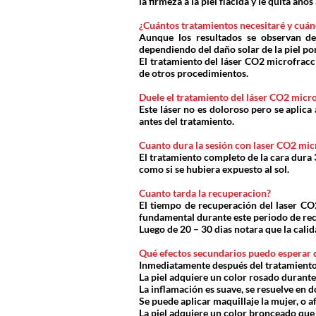
la firmeza a la piel flácida y le quita año
¿Cuántos tratamientos necesitaré y cuán
Aunque los resultados se observan de
dependiendo del daño solar de la piel po
El tratamiento del láser CO2 microfrac
de otros procedimientos.
Duele el tratamiento del láser CO2 micr
Este láser no es doloroso pero se aplica
antes del tratamiento.
Cuanto dura la sesión con laser CO2 mi
El tratamiento completo de la cara dura 
como si se hubiera expuesto al sol.
Cuanto tarda la recuperacion?
El tiempo de recuperación del laser CO2
fundamental durante este periodo de rec
Luego de 20 – 30 dias notara que la calid
Qué efectos secundarios puedo esperar 
Inmediatamente después del tratamiento
La piel adquiere un color rosado durante 
La inflamación es suave, se resuelve en do
Se puede aplicar maquillaje la mujer, o af
La piel adquiere un color bronceado que 