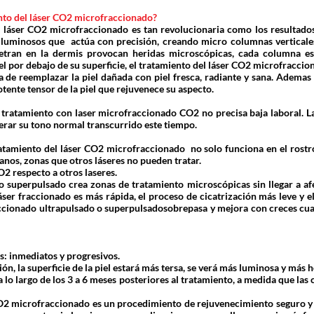
nto del láser CO2 microfraccionado?
el láser CO2 microfraccionado es tan revolucionaria como los resultado
luminosos que actúa con precisión, creando micro columnas verticales 
etran en la dermis provocan heridas microscópicas, cada columna es
iel por debajo de su superficie, el tratamiento del láser CO2 microfracci
a de reemplazar la piel dañada con piel fresca, radiante y sana. Ademas 
tente tensor de la piel que rejuvenece su aspecto.
l tratamiento con laser microfraccionado CO2 no precisa baja laboral. 
erar su tono normal transcurrido este tiempo.
ratamiento del láser CO2 microfraccionado no solo funciona en el rostro,
manos, zonas que otros láseres no pueden tratar.
2 respecto a otros laseres.
o superpulsado crea zonas de tratamiento microscópicas sin llegar a af
 láser fraccionado es más rápida, el proceso de cicatrización más leve y 
accionado ultrapulsado o superpulsadosobrepasa y mejora con creces cua
s: inmediatos y progresivos.
ón, la superficie de la piel estará más tersa, se verá más luminosa y má
 lo largo de los 3 a 6 meses posteriores al tratamiento, a medida que las
CO2 microfraccionado es un procedimiento de rejuvenecimiento seguro y e