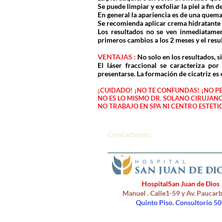
Se puede limpiar y exfoliar la piel a fin 
En general la apariencia es de una quema
Se recomienda aplicar crema hidratante y
Los resultados no se ven inmediatame
primeros cambios a los 2 meses y el resul
VENTAJAS :
No solo en los resultados, 
El láser fraccional se caracteriza p
presentarse. La formación de cicatriz e
¡CUIDADO! ¡NO TE CONFUNDAS! ¡NO P
NO ES LO MISMO DR. SOLANO CIRUJANO
NO TRABAJO EN SPA NI CENTRO ESTETIC
Contactenos
HospitalSan Juan de Dios
Manuel . Calle1-59 y Av. Pauca
Quinto
Piso. Consultorio 50