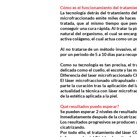
Cómo es el funcionamiento del tratamie
La tecnología detrás del tratamiento d
microfraccionado emite miles de haces 
tratada, que al mismo tiempo que pen
conseguir una cura rápida. Al tratar la p
natural del organismo, el cual se encarg
activa colágeno, el cual actua como un po
Al no tratarse de un método invasivo, e
por un periodo de 5 a 10 días para recup
Como su tecnología es tan precisa, el t
delicada como el cuello, el escote y las 
Diferencia del laser microfraccionado CO
El láser microfraccionado ultrapulsado 
parte la curación tras la aplicación del
actualidad la técnica con láser microfr
de la estética aplicada a la piel.
Qué resultados puedo esperar?
Se pueden esperar 2 niveles de resultado
Inmediatamente después de la cicatrizaci
Los resultados progresivos se producen a
cicatrizando.
Por todo ello, el tratamiento del láser 