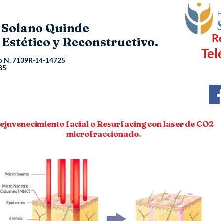
o Solano Quinde
R
 Estético y Reconstructivo.
Tel
o N.
7139R-14-14725
85
ejuvenecimiento facial o Resurfacing con laser de CO2
microfraccionado.