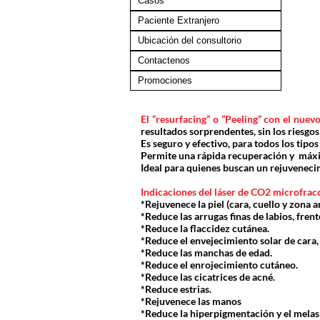
Casos
Paciente Extranjero
Ubicación del consultorio
Contactenos
Promociones
El “resurfacing” o ”Peeling” con el nue
resultados sorprendentes, sin los riesgos
Es seguro y efectivo, para todos los tipos
Permite una rápida recuperación y máx
Ideal para quienes buscan un rejuvenecim
Indicaciones del láser de CO2 microfrac
*Rejuvenece la piel (cara, cuello y zona a
*Reduce las arrugas finas de labios, frente
*Reduce la flaccidez cutánea.
*Reduce el envejecimiento solar de cara,
*Reduce las manchas de edad.
*Reduce el enrojecimiento cutáneo.
*Reduce las cicatrices de acné.
*Reduce estrias.
*Rejuvenece las manos
*Reduce la hiperpigmentación y el mela