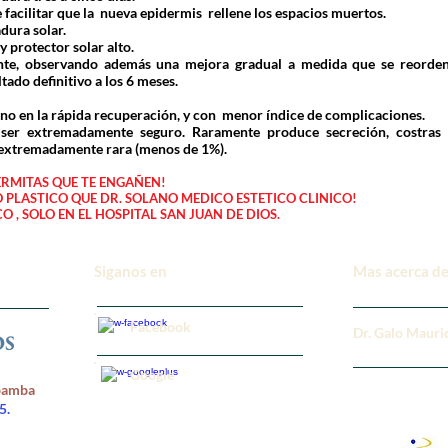
de facilitar que la nueva epidermis rellene los espacios muertos.
dura solar.
 protector solar alto.
nte, observando además una mejora gradual a medida que se reorden
tado definitivo a los 6 meses.
sino en la rápida recuperación, y con menor índice de complicaciones.
or ser extremadamente seguro. Raramente produce secreción, costras
s extremadamente rara (menos de 1%).
ERMITAS QUE TE ENGAÑEN!
 PLASTICO QUE DR. SOLANO MEDICO ESTETICO CLINICO!
O , SOLO EN EL HOSPITAL SAN JUAN DE DIOS.
Siganos en
Mas acerca de
Facebook
Dr. Galo Mauri
Google
rbamba
5.