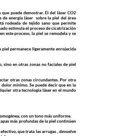
s que puede demostrar. El del láser CO2
de energía láser sobre la piel del área
tá rodeada de tejido sano que permite
onado estimula el proceso de cicatrización
en este proceso, la piel se remodela y se
La piel permanece ligeramente enrojecida
 sino en otras zonas no faciales de piel
ectar otras zonas circundantes. Por otra
el dolor mínimo. Se puede decir que en la
lquier otra tecnología láser en el mundo
s homogénea, con un tono más uniforme.
 capas más profundas de la piel continúen
fectivo, que trata las arrugas , devuelve