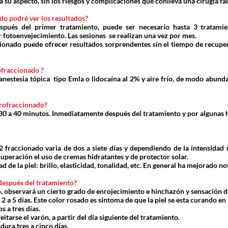
s a su aspecto, sin los riesgos y complicaciones que conlleva una cirugía fac
do podré ver los resultados?
spués del primer tratamiento, puede ser necesario hasta 3 tratamie
r fotoenvejecimiento. Las sesiones se realizan una vez por mes.
cionado puede ofrecer resultados sorprendentes sin el tiempo de recupe
ofraccionado ?
 anestesia tópica tipo Emla o lidocaína al 2% y aire frío, de modo abunda
crofraccionado?
30 a 40 minutos. Inmediatamente después del tratamiento y por algunas hor
 fraccionado varia de dos a siete días y dependiendo de la intensidad ut
uperación el uso de cremas hidratantes y de protector solar.
ad de la piel: brillo, elasticidad, tonalidad, etc. En general ha mejorado
después del tratamiento?
, observará un cierto grado de enrojecimiento e hinchazón y sensación
2 a 5 días. Este color rosado es síntoma de que la piel se esta curando e
s a tres días.
eitarse el varón, a partir del día siguiente del tratamiento.
dura tres a cinco días.