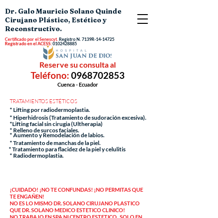
Dr. Galo Mauricio Solano Quinde
Cirujano Plástico, Estético y
Reconstructivo.
Certificado por el Senescyt.
Registro N.
7139R-14-14725
Registrado en el ACESS:
0102428885
Reserve su consulta al
Teléfono:
0968702853
Cuenca - Ecuador
TRATAMIENTOS ESTÉTICOS
* Lifting por radiodermoplastia.
* Hiperhidrosis (Tratamiento de sudoración excesiva).
*Lifting facial sin cirugia (Ultherapia)
* Relleno de surcos faciales.
* Aumento y Remodelación de labios.
* Tratamiento de manchas de la piel.
* Tratamiento para flacidez de la piel y celulitis
* Radiodermoplastia.
¡CUIDADO! ¡NO TE CONFUNDAS! ¡NO PERMITAS QUE
TE ENGAÑEN!
NO ES LO MISMO DR. SOLANO CIRUJANO PLASTICO
QUE DR. SOLANO MEDICO ESTETICO CLINICO!
NO TRABAJO EN SPA NI CENTRO ESTETICO , SOLO EN