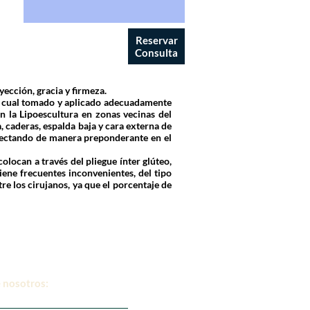
Reservar
Consulta
ección, gracia y firmeza.
el cual tomado y aplicado adecuadamente
 la Lipoescultura en zonas vecinas del
a, caderas, espalda baja y cara externa de
oyectando de manera preponderante en el
colocan a través del pliegue ínter glúteo,
ene frecuentes inconvenientes, del tipo
re los cirujanos, ya que el porcentaje de
 nosotros: